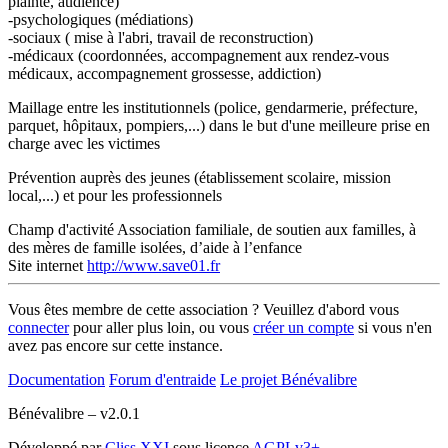
plainte, audience)
-psychologiques (médiations)
-sociaux ( mise à l'abri, travail de reconstruction)
-médicaux (coordonnées, accompagnement aux rendez-vous
médicaux, accompagnement grossesse, addiction)
Maillage entre les institutionnels (police, gendarmerie, préfecture,
parquet, hôpitaux, pompiers,...) dans le but d'une meilleure prise en
charge avec les victimes
Prévention auprès des jeunes (établissement scolaire, mission
local,...) et pour les professionnels
Champ d'activité
Association familiale, de soutien aux familles, à
des mères de famille isolées, d’aide à l’enfance
Site internet
http://www.save01.fr
Vous êtes membre de cette association ? Veuillez d'abord vous
connecter
pour aller plus loin, ou vous
créer un compte
si vous n'en
avez pas encore sur cette instance.
Documentation
Forum d'entraide
Le projet Bénévalibre
Bénévalibre – v2.0.1
Développé par
Cliss XXI
sous licence
AGPLv3+