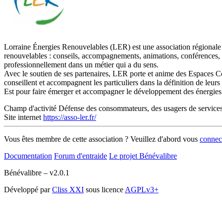
Lorraine Énergies Renouvelables (LER) est une association régionale re
renouvelables : conseils, accompagnements, animations, conférences, vi
professionnellement dans un métier qui a du sens.
Avec le soutien de ses partenaires, LER porte et anime des Espaces C
conseillent et accompagnent les particuliers dans la définition de l
Est pour faire émerger et accompagner le développement des énergies
Champ d'activité
Défense des consommateurs, des usagers de services
Site internet
https://asso-ler.fr/
Vous êtes membre de cette association ? Veuillez d'abord vous
connec
Documentation
Forum d'entraide
Le projet Bénévalibre
Bénévalibre – v2.0.1
Développé par
Cliss XXI
sous licence
AGPLv3+