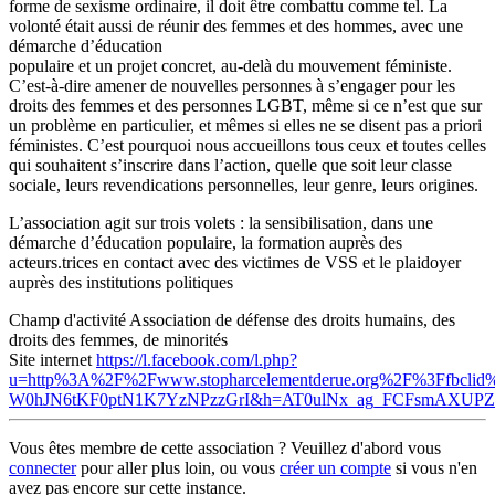
forme de sexisme ordinaire, il doit être combattu comme tel. La
volonté était aussi de réunir des femmes et des hommes, avec une
démarche d’éducation
populaire et un projet concret, au-delà du mouvement féministe.
C’est-à-dire amener de nouvelles personnes à s’engager pour les
droits des femmes et des personnes LGBT, même si ce n’est que sur
un problème en particulier, et mêmes si elles ne se disent pas a priori
féministes. C’est pourquoi nous accueillons tous ceux et toutes celles
qui souhaitent s’inscrire dans l’action, quelle que soit leur classe
sociale, leurs revendications personnelles, leur genre, leurs origines.
L’association agit sur trois volets : la sensibilisation, dans une
démarche d’éducation populaire, la formation auprès des
acteurs.trices en contact avec des victimes de VSS et le plaidoyer
auprès des institutions politiques
Champ d'activité
Association de défense des droits humains, des
droits des femmes, de minorités
Site internet
https://l.facebook.com/l.php?
u=http%3A%2F%2Fwww.stopharcelementderue.org%2F%3Ffbc
W0hJN6tKF0ptN1K7YzNPzzGrI&h=AT0ulNx_ag_FCFsmAXUP
Vous êtes membre de cette association ? Veuillez d'abord vous
connecter
pour aller plus loin, ou vous
créer un compte
si vous n'en
avez pas encore sur cette instance.