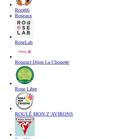
Root66
Roseaux
RoseLab
Rotaract Dijon La Chouette
Roue Libre
ROULÉ MON Z’AVIRONS